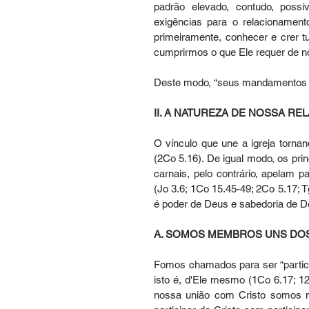
padrão elevado, contudo, poss
exigências para o relacionamento
primeiramente, conhecer e crer t
cumprirmos o que Ele requer de n
Deste modo, “seus mandamentos n
II. A NATUREZA DE NOSSA RE
O vínculo que une a igreja tornan
(2Co 5.16). De igual modo, os pri
carnais, pelo contrário, apelam 
(Jo 3.6; 1Co 15.45-49; 2Co 5.17; T
é poder de Deus e sabedoria de D
A. SOMOS MEMBROS UNS DO
Fomos chamados para ser “partici
isto é, d'Ele mesmo (1Co 6.17; 12
nossa união com Cristo somos m