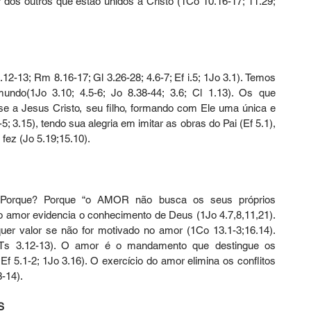
r dos outros que estão unidos a Cristo (1Co 10.16-17; 11.29; 
-13; Rm 8.16-17; Gl 3.26-28; 4.6-7; Ef i.5; 1Jo 3.1). Temos 
ndo(1Jo 3.10; 4.5-6; Jo 8.38-44; 3.6; Cl 1.13). Os que 
a Jesus Cristo, seu filho, formando com Ele uma única e 
5; 3.15), tendo sua alegria em imitar as obras do Pai (Ef 5.1), 
fez (Jo 5.19;15.10).
rque? Porque “o AMOR não busca os seus próprios 
do amor evidencia o conhecimento de Deus (1Jo 4.7,8,11,21). 
er valor se não for motivado no amor (1Co 13.1-3;16.14). 
Ts 3.12-13). O amor é o mandamento que destingue os 
Ef 5.1-2; 1Jo 3.16). O exercício do amor elimina os conflitos 
3-14).
S