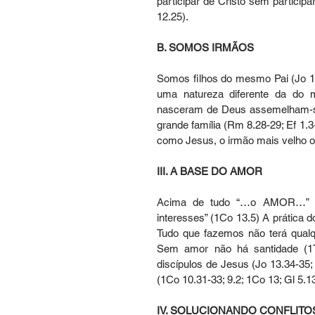
participar de Cristo sem participa
12.25).
B. SOMOS IRMÃOS
Somos filhos do mesmo Pai (Jo 1.12
uma natureza diferente da do mu
nasceram de Deus assemelham-se 
grande família (Rm 8.28-29; Ef 1.3-
como Jesus, o irmão mais velho o 
III. A BASE DO AMOR
Acima de tudo “…o AMOR…” Po
interesses” (1Co 13.5) A prática 
Tudo que fazemos não terá qualqu
Sem amor não há santidade (1
discípulos de Jesus (Jo 13.34-35; 
(1Co 10.31-33; 9.2; 1Co 13; Gl 5.1
IV. SOLUCIONANDO CONFLITO