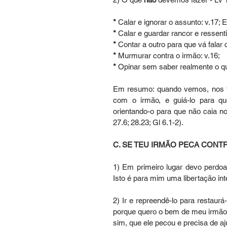
*
 Calar e ignorar o assunto: v.17; 
*
 Calar e guardar rancor e ressent
*
 Contar a outro para que vá falar 
*
 Murmurar contra o irmão: v.16;
*
 Opinar sem saber realmente o q
Em resumo: quando vemos, nos t
com o irmão, e guiá-lo para qu
orientando-o para que não caia n
27.6; 28.23; Gl 6.1-2).
C. SE TEU IRMÃO PECA CONTRA
1) Em primeiro lugar devo perdoar
Isto é para mim uma libertação inte
2) Ir e repreendê-lo para restaurá
porque quero o bem de meu irmão. 
sim, que ele pecou e precisa de aju