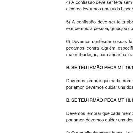
4) A confissão deve ser feita se
além de levarmos uma vida hipócrit
5) A confissão deve ser feita ab
exercemos: a pessoa, grupo,ou c
6) Devemos confessar nossas fal
pecamos contra alguém especifi
maior libertação, para andar na l
B. SE TEU IRMÃO PECA MT 18.1
Devemos lembrar que cada membro 
por amor, devemos cuidar uns dos 
B. SE TEU IRMÃO PECA MT 18.1
Devemos lembrar que cada membro 
por amor, devemos cuidar uns dos 
2) O que 
não 
devemos fazer - Lv 