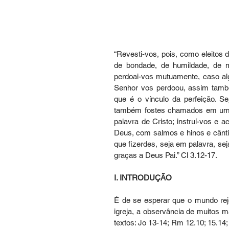
“Revesti-vos, pois, como eleitos 
de bondade, de humildade, de ma
perdoai-vos mutuamente, caso al
Senhor vos perdoou, assim també
que é o vínculo da perfeição. Se
também fostes chamados em um s
palavra de Cristo; instruí-vos e
Deus, com salmos e hinos e cântic
que fizerdes, seja em palavra, se
graças a Deus Pai.” Cl 3.12-17.
I. INTRODUÇÃO
É de se esperar que o mundo rej
igreja, a observância de muitos 
textos: Jo 13-14; Rm 12.10; 15.14; 