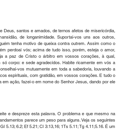
de Deus, santos e amados, de ternos afetos de misericórdia, 
nsidão, de longanimidade. Suportai-vos uns aos outros, 
guém tenha motivo de queixa contra outrem. Assim como o 
m perdoai vós; acima de tudo isso, porém, esteja o amor, 
ja a paz de Cristo o árbitro em vossos corações, à qual, 
ó corpo: e sede agradecidos. Habite ricamente em vós a 
 aconselhai-vos mutuamente em toda a sabedoria, louvando a 
os espirituais, com gratidão, em vossos corações. E tudo o 
ja em ação, fazei-o em nome do Senhor Jesus, dando por ele 
eite e despreze esta palavra. O problema e que mesmo na 
mandamentos parece um peso para alguns. Veja os seguintes 
Gl 5.13; 6.2; Ef 5.21; Cl 3:13,16; 1Ts 5.11; Tg 4.11;5.16. É um 