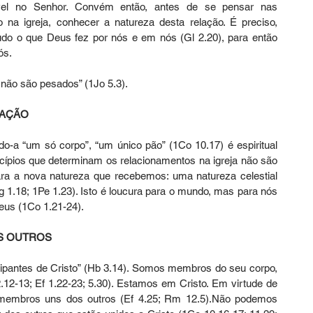
ível no Senhor. Convém então, antes de se pensar nas 
 na igreja, conhecer a natureza desta relação. É preciso, 
udo o que Deus fez por nós e em nós (Gl 2.20), para então 
ós.
ão são pesados” (1Jo 5.3).
LAÇÃO
do-a “um só corpo”, “um único pão” (1Co 10.17) é espiritual 
ncípios que determinam os relacionamentos na igreja não são 
para a nova natureza que recebemos: uma natureza celestial 
g 1.18; 1Pe 1.23). Isto é loucura para o mundo, mas para nós 
eus (1Co 1.21-24).
S OUTROS
pantes de Cristo” (Hb 3.14). Somos membros do seu corpo, 
.12-13; Ef 1.22-23; 5.30). Estamos em Cristo. Em virtude de 
embros uns dos outros (Ef 4.25; Rm 12.5).Não podemos 