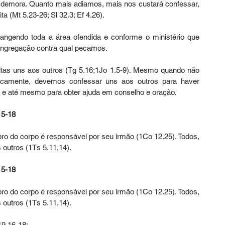
m demora. Quanto mais adiamos, mais nos custará confessar, 
a (Mt 5.23-26; Sl 32.3; Ef 4.26).
rangendo toda a área ofendida e conforme o ministério que 
ongregação contra qual pecamos.
tas uns aos outros (Tg 5.16;1Jo 1.5-9). Mesmo quando não 
camente, devemos confessar uns aos outros para haver 
uz e até mesmo para obter ajuda em conselho e oração.
5-18
do corpo é responsável por seu irmão (1Co 12.25). Todos, 
outros (1Ts 5.11,14).
5-18
do corpo é responsável por seu irmão (1Co 12.25). Todos, 
outros (1Ts 5.11,14).
19.16-18: