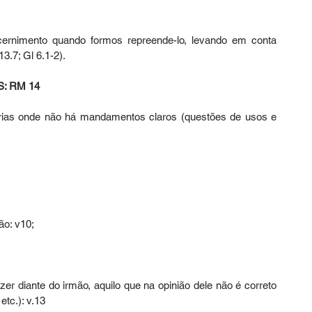
ernimento quando formos repreende-lo, levando em conta 
3.7; Gl 6.1-2).
: RM 14
rias onde não há mandamentos claros (questões de usos e 
ão: v10;
zer diante do irmão, aquilo que na opinião dele não é correto 
etc.): v.13