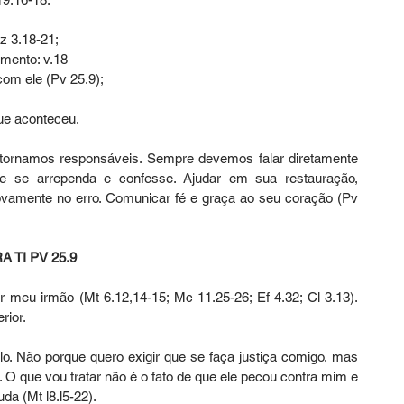
Ez 3.18-21;
imento: v.18
com ele (Pv 25.9);
ue aconteceu.
ornamos responsáveis. Sempre devemos falar diretamente 
e se arrependa e confesse. Ajudar em sua restauração, 
ovamente no erro. Comunicar fé e graça ao seu coração (Pv 
 TI PV 25.9
 meu irmão (Mt 6.12,14-15; Mc 11.25-26; Ef 4.32; Cl 3.13). 
rior.
-lo. Não porque quero exigir que se faça justiça comigo, mas 
O que vou tratar não é o fato de que ele pecou contra mim e 
da (Mt l8.l5-22).