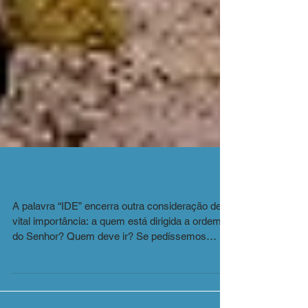
Quem deve ir?
A palavra “IDE” encerra outra consideração de
vital importância: a quem está dirigida a ordem
do Senhor? Quem deve ir? Se pedíssemos
uma...