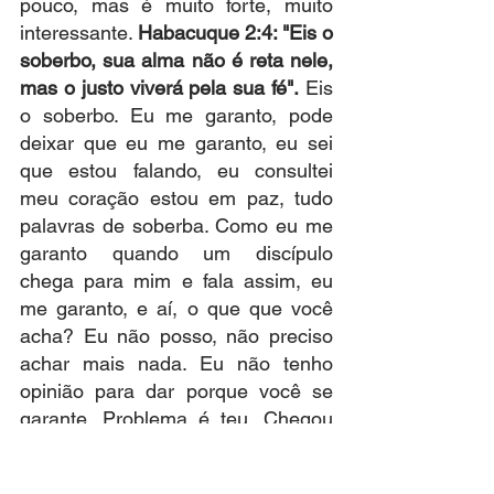
pouco, mas é muito forte, muito 
interessante. 
Habacuque 2:4: "Eis o 
soberbo, sua alma não é reta nele, 
mas o justo viverá pela sua fé".
 Eis 
o soberbo. Eu me garanto, pode 
deixar que eu me garanto, eu sei 
que estou falando, eu consultei 
meu coração estou em paz, tudo 
palavras de soberba. Como eu me 
garanto quando um discípulo 
chega para mim e fala assim, eu 
me garanto, e aí, o que que você 
acha? Eu não posso, não preciso 
achar mais nada. Eu não tenho 
opinião para dar porque você se 
garante. Problema é teu. Chegou 
um irmão dizendo para mim, eu tô 
me mudando para cá, fazendo, 