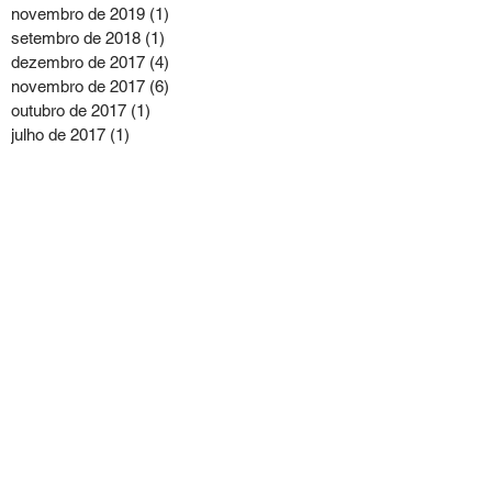
novembro de 2019
(1)
1 post
setembro de 2018
(1)
1 post
dezembro de 2017
(4)
4 posts
novembro de 2017
(6)
6 posts
outubro de 2017
(1)
1 post
julho de 2017
(1)
1 post
junho de 2017
(2)
2 posts
maio de 2017
(2)
2 posts
dezembro de 2016
(12)
12 posts
novembro de 2016
(7)
7 posts
setembro de 2016
(1)
1 post
agosto de 2016
(1)
1 post
julho de 2016
(1)
1 post
maio de 2016
(1)
1 post
março de 2016
(1)
1 post
fevereiro de 2016
(1)
1 post
novembro de 2015
(1)
1 post
outubro de 2015
(3)
3 posts
julho de 2015
(2)
2 posts
junho de 2015
(4)
4 posts