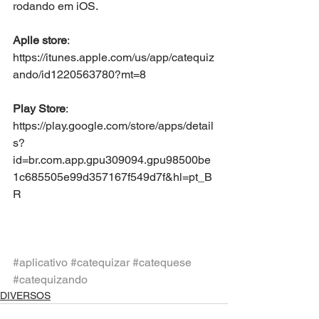
rodando em iOS.
Aplle store
: 
https://itunes.apple.com/us/app/catequiz
ando/id1220563780?mt=8
Play Store
: 
https://play.google.com/store/apps/detail
s?
id=br.com.app.gpu309094.gpu98500be
1c685505e99d357167f549d7f&hl=pt_B
R
#aplicativo
#catequizar
#catequese
#catequizando
DIVERSOS