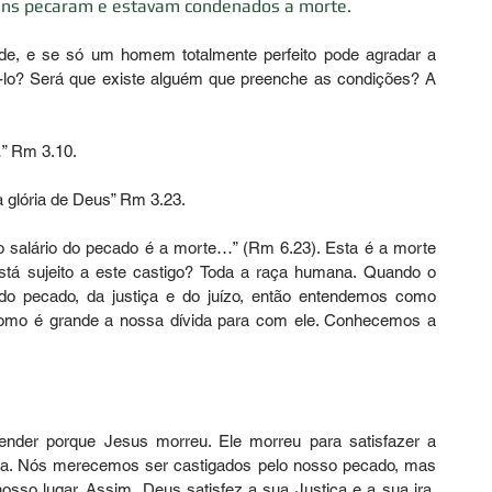
ens pecaram e estavam condenados a morte. 
de, e se só um homem totalmente perfeito pode agradar a 
lo? Será que existe alguém que preenche as condições? A 
” Rm 3.10. 
 glória de Deus” Rm 3.23. 
 salário do pecado é a morte…” (Rm 6.23). Esta é a morte 
stá sujeito a este castigo? Toda a raça humana. Quando o 
o pecado, da justiça e do juízo, então entendemos como 
omo é grande a nossa dívida para com ele. Conhecemos a 
er porque Jesus morreu. Ele morreu para satisfazer a 
ira. Nós merecemos ser castigados pelo nosso pecado, mas 
sso lugar. Assim, Deus satisfez a sua Justiça e a sua ira. 