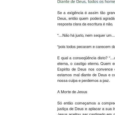
Diante de Deus, todos os hom
Se a exigência é assim tão gran
Deus, então quem poderá agradá-
resposta clara da escritura é não. 
“…Não há justo, nem sequer um…
“pois todos pecaram e carecem da
E qual a conseqüência disto? “…o
eterna, o castigo eterno. Quem e
Espírito de Deus nos convence d
estamos mal diante de Deus e c
nossa culpa e perdemos a paz. 
A Morte de Jesus 
Só então começamos a compreend
justiça de Deus e aplacar a sua 
Jesus aceitou ser castigado em no