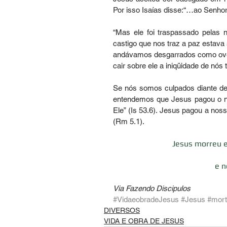
Por isso Isaías disse:“…ao Senhor
“Mas ele foi traspassado pelas 
castigo que nos traz a paz estava 
andávamos desgarrados como ovel
cair sobre ele a iniqüidade de nós t
Se nós somos culpados diante d
entendemos que Jesus pagou o no
Ele” (Is 53.6). Jesus pagou a noss
(Rm 5.1). 
Jesus morreu e
e n
Via Fazendo Discipulos
#VidaeobradeJesus
#Jesus
#mort
DIVERSOS
VIDA E OBRA DE JESUS