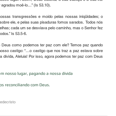
 agradou moê-lo…” (Is 53.10). 
nossas transgressões e moído pelas nossas iniqüidades; o 
sobre ele, e pelas suas pisaduras fomos sarados.  Todos nós 
has; cada um se desviava pelo caminho, mas o Senhor fez 
odos.” Is 53.5-6. 
e Deus como podemos ter paz com ele? Temos paz quando 
sso castigo: “…o castigo que nos traz a paz estava sobre 
a dívida, Aleluia! Por isso, agora podemos ter paz com Deus 
m nosso lugar, pagando a nossa dívida
os reconciliando com Deus. 
edecristo