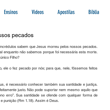
Ensinos
Videos
Apostilas
Bíblia
ssos pecados
 incrédulos sabem que Jesus morreu pelos nossos pecados. 
al enquanto não sabemos porque foi necessária esta morte. 
único Filho? 
 ele o fez pecado por nós; para que, nele, fôssemos feitos 
, é necessário conhecer também sua santidade e justiça. 
feitamente justo. Não pode suportar nem mesmo aquilo que 
o erro”. Sua santidade se ofende com qualquer forma de 
o e punição (Rm 1.18). Assim é Deus. 