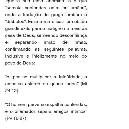
“que a sua alma abomina” é o que 
“semeia contendas entre os irmãos”, 
onde a tradução do grego também é 
“diábolos”. Essa arma eficaz tem obtido 
grande êxito para o maligno no meio da 
casa de Deus, semeando desconfiança 
e separando irmão de irmão, 
confirmando as seguintes palavras, 
inclusive e infelizmente no meio do 
povo de Deus:
“e, por se multiplicar a iniqüidade, o 
amor se esfriará de quase todos.” (Mt 
24:12).
“O homem perverso espalha contendas; 
e o difamador separa amigos íntimos” 
(Pv 16:27)