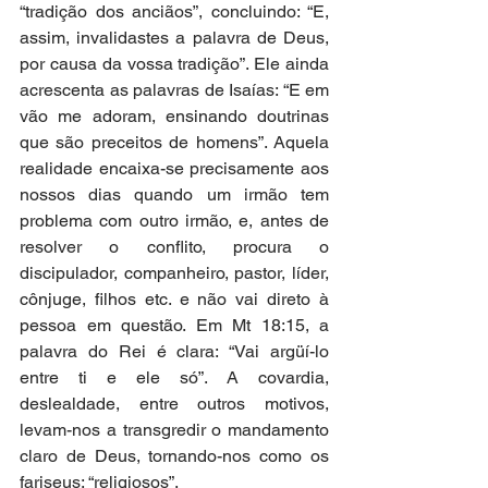
“tradição dos anciãos”, concluindo: “E, 
assim, invalidastes a palavra de Deus, 
por causa da vossa tradição”. Ele ainda 
acrescenta as palavras de Isaías: “E em 
vão me adoram, ensinando doutrinas 
que são preceitos de homens”. Aquela 
realidade encaixa-se precisamente aos 
nossos dias quando um irmão tem 
problema com outro irmão, e, antes de 
resolver o conflito, procura o 
discipulador, companheiro, pastor, líder, 
cônjuge, filhos etc. e não vai direto à 
pessoa em questão. Em Mt 18:15, a 
palavra do Rei é clara: “Vai argüí-lo 
entre ti e ele só”. A covardia, 
deslealdade, entre outros motivos, 
levam-nos a transgredir o mandamento 
claro de Deus, tornando-nos como os 
fariseus: “religiosos”.