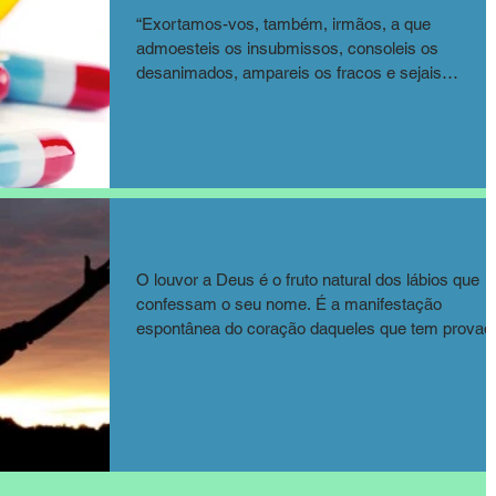
“Exortamos-vos, também, irmãos, a que
admoesteis os insubmissos, consoleis os
desanimados, ampareis os fracos e sejais
longânimos para...
Louvando a Deus de coração
O louvor a Deus é o fruto natural dos lábios que
confessam o seu nome. É a manifestação
espontânea do coração daqueles que tem provad
o...