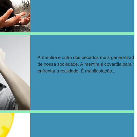
A Falsidade e a Mentira
A mentira é outro dos pecados mais generalizado
de nossa sociedade. A mentira é covardia para não
enfrentar a realidade. É manifestação...
Três Remédios para Três
Doenças Diferentes