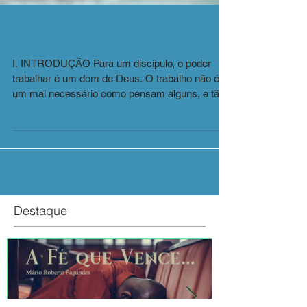
Trabalho
I. INTRODUÇÃO Para um discípulo, o poder
trabalhar é um dom de Deus. O trabalho não é
um mal necessário como pensam alguns, e tão
pouco é...
Destaque