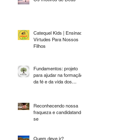
Catequel Kids | Ensinado
Virtudes Para Nossos
Filhos
Fundamentos: projeto
para ajudar na formação
da fé e da vida dos
discípulos de Jesus.
Reconhecendo nossa
fraqueza e candidatando-
se
Quem deve ir?