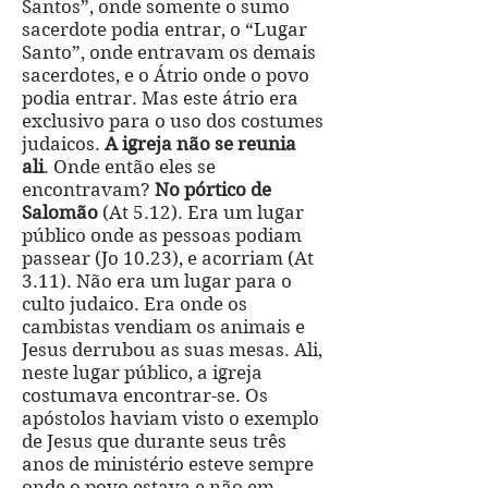
Santos”, onde somente o sumo
sacerdote podia entrar, o “Lugar
Santo”, onde entravam os demais
sacerdotes, e o Átrio onde o povo
podia entrar.
Mas este átrio era
exclusivo para o uso dos costumes
judaicos.
A igreja não se reunia
ali
. Onde então eles se
encontravam?
No pórtico de
Salomão
(At 5.12). Era um lugar
público onde as pessoas podiam
passear (Jo 10.23), e acorriam (At
3.11). Não era um lugar para o
culto judaico. Era onde os
cambistas vendiam os animais e
Jesus derrubou as suas mesas. Ali,
neste lugar público, a igreja
costumava encontrar-se. Os
apóstolos haviam visto o exemplo
de Jesus que durante seus três
anos de ministério esteve sempre
onde o povo estava e não em