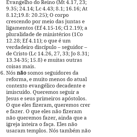
Evangelho do Reino (Mt 4.17, 23;
9.35; 24.14; Lc 4.43; 8.1; 16.16; At
8.12;19.8: 20.25); O corpo
crescendo por meio das juntas e
ligamentos (Ef 4.15-16; Cl 2.19); a
pluralidade de ministérios (1Co
12.28; Ef 4.11); o que é um
verdadeiro discípulo – seguidor –
de Cristo (Lc 14.26, 27, 33; Jo 8.31;
13.34-35; 15.8) e muitas outras
coisas mais.
Nós
não
somos seguidores da
reforma, e muito menos do atual
contexto evangélico decadente e
imiscuído. Queremos seguir a
Jesus e seus primeiros apóstolos.
O que eles fizeram, queremos crer
e fazer. O que eles não fizeram
não queremos fazer, ainda que a
igreja inteira o faça. Eles não
usaram templos. Nós também não