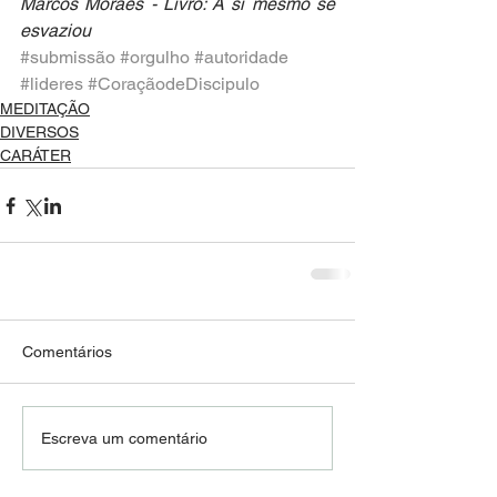
Marcos Moraes - Livro: A si mesmo se 
esvaziou
#submissão
#orgulho
#autoridade
#lideres
#CoraçãodeDiscipulo
MEDITAÇÃO
DIVERSOS
CARÁTER
Comentários
Escreva um comentário