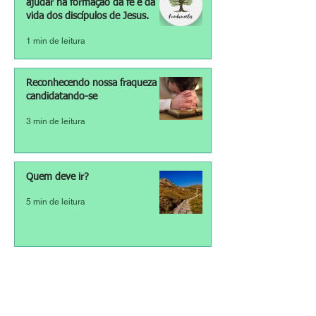
ajudar na formação da fé e da
vida dos discípulos de Jesus.
1 min de leitura
Reconhecendo nossa fraqueza e
candidatando-se
3 min de leitura
Quem deve ir?
5 min de leitura
Nós O amamos porque Ele nos
amou primeiro!
1 min de leitura